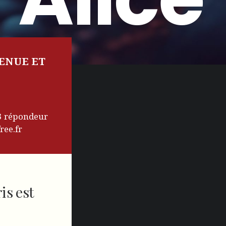
ENUE ET
53 répondeur
ree.fr
is est