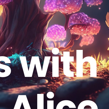
s
w
i
t
h
A
l
i
c
e