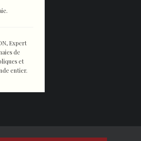
ie.
ON, Expert
nnaies de
bliques et
nde entier.