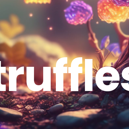
t
r
u
f
f
l
e