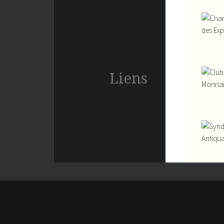
des Exp
Liens
Monna
Antiqua