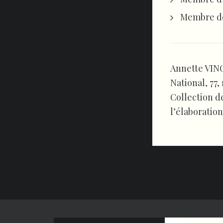
Membre de 
Annette VIN
National, 77,
Collection d
l’élaboratio