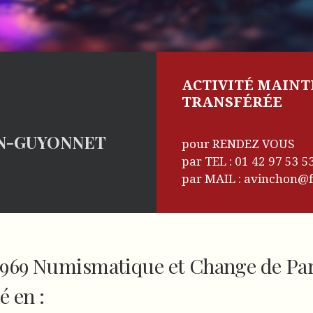
ACTIVITÉ MAINT
TRANSFÉRÉE
N-GUYONNET
pour RENDEZ VOUS
par TEL : 01 42 97 53 
par MAIL : avinchon@f
969 Numismatique et Change de Par
é en :