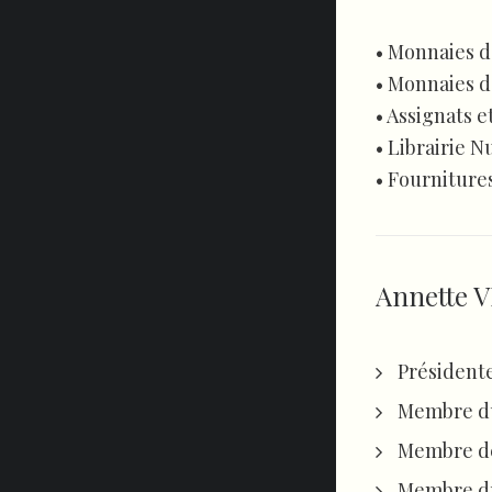
• Monnaies d’
• Monnaies d
• Assignats e
• Librairie 
• Fourniture
Annette 
Présidente
Membre du 
Membre de 
Membre du